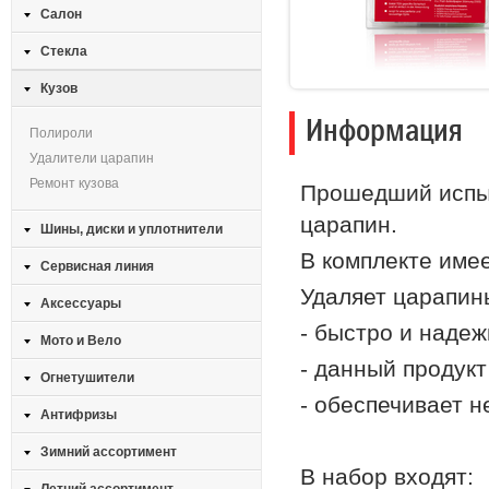
Салон
Стекла
Кузов
Информация
Полироли
Удалители царапин
Ремонт кузова
Прошедший испыт
царапин.
Шины, диски и уплотнители
В комплекте име
Сервисная линия
Удаляет царапины
Аксессуары
- быстро и надеж
Мото и Вело
- данный продукт
Огнетушители
- обеспечивает 
Антифризы
Зимний ассортимент
В набор входят: