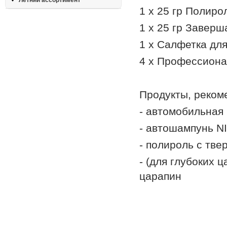
Летний ассортимент
1 х 25 гр Полиро
1 х 25 гр Завер
1 х Салфетка дл
4 х Профессиона
Продукты, реком
- автомобильная
- автошампунь N
- полироль с тв
- (для глубоких
царапин