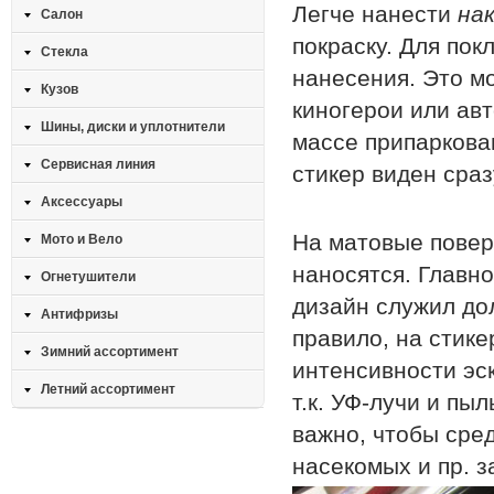
Легче нанести
на
Салон
покраску. Для пок
Стекла
нанесения. Это м
Кузов
киногерои или авт
Шины, диски и уплотнители
массе припаркова
Сервисная линия
стикер виден сраз
Аксессуары
На матовые повер
Мото и Вело
наносятся. Главн
Огнетушители
дизайн служил до
Антифризы
правило, на стике
Зимний ассортимент
интенсивности эс
Летний ассортимент
т.к. УФ-лучи и пы
важно, чтобы сре
насекомых и пр. з